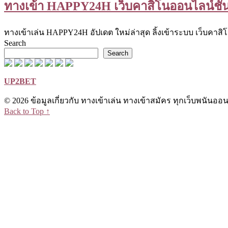
ทางเข้า HAPPY24H เว็บคาสิโนออนไลน์ชั้
ทางเข้าเล่น HAPPY24H อัปเดต ใหม่ล่าสุด ลิ้งเข้าระบบ เว็บคาส
Search
Search
UP2BET
© 2026 ข้อมูลเกี่ยวกับ ทางเข้าเล่น ทางเข้าสมัคร ทุกเว็บพนันออ
Back to Top ↑