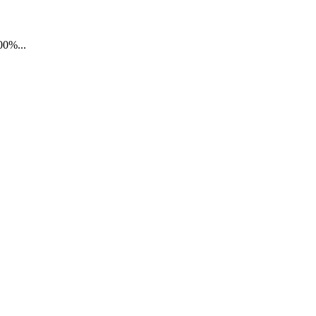
0%...