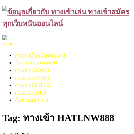
Skip
to
content
Menu
ทางเข้าเว็บพนันออนไลน์
เว็บตรงแจกเครดิตฟรี
ทางเข้า SBOBET
ทางเข้า UFABET
ทางเข้า BETFLIX
ทางเข้า LSM99
เว็บหวยออนไลน์
Tag:
ทางเข้า HATLNW888