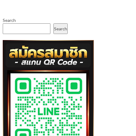
Search
Search