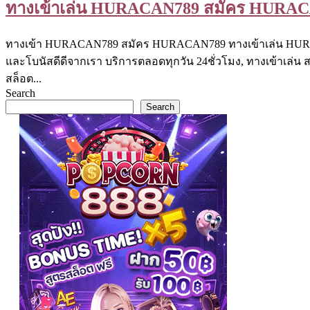
ทางเข้าเล่น HURACAN789 สมัคร HURA
ทางเข้า HURACAN789 สมัคร HURACAN789 ทางเข้าเล่น HURACAN7
และโบนัสดีดีจากเรา บริการตลอดทุกวัน 24ชั่วโมง, ทางเข้าเล
สล็อต...
Search
Search