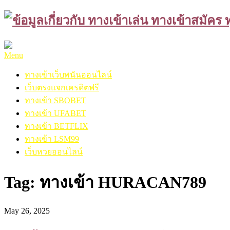
Skip
to
content
Menu
ทางเข้าเว็บพนันออนไลน์
เว็บตรงแจกเครดิตฟรี
ทางเข้า SBOBET
ทางเข้า UFABET
ทางเข้า BETFLIX
ทางเข้า LSM99
เว็บหวยออนไลน์
Tag:
ทางเข้า HURACAN789
May 26, 2025