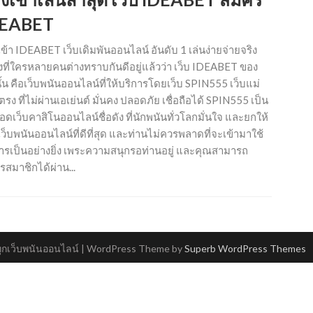
DEABET
ข้า IDEABET เว็บเดิมพันออนไลน์ อันดับ 1 เล่นง่ายจ่ายจริง
งที่ใครหลายคนต่างทราบกันดีอยู่แล้วว่า เว็บ IDEABET ของ
ั้น คือเว็บพนันออนไลน์ที่ให้บริการโดยเว็บ SPIN555 เว็บแม่
รง ที่ไม่ผ่านเอเย่นต์ มั่นคง ปลอดภัย เชื่อถือได้ SPIN555 เป็น
อดเว็บคาสิโนออนไลน์ชื่อดัง ที่นักพนันทั่วโลกมั่นใจ และยกให้
เว็บพนันออนไลน์ที่ดีที่สุด และท่านไม่ควรพลาดที่จะเข้ามาใช้
ารเป็นอย่างยิ่ง เพระความสนุกรอท่านอยู่ และคุณสามารถ
รสมาชิกได้ผ่าน...
 ทุกเว็บพนันออนไลน์
| WordPress Theme by
Superb WordPress Themes