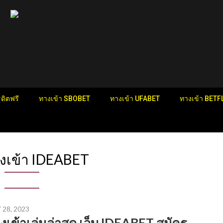
ดิตฟรี
ทางเข้า SBOBET
ทางเข้า UFABET
ทางเข้า BETF
งเข้า IDEABET
 28, 2023
งเข้าเล่นล่าสุด เว็บ IDEABET สมัคร