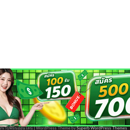
 ทุกเว็บพนันออนไลน์
| WordPress Theme by
Superb WordPress Themes