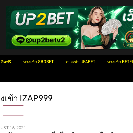
ดิตฟรี
ทางเข้า SBOBET
ทางเข้า UFABET
ทางเข้า BETF
งเข้า IZAP999
UST 16, 2024