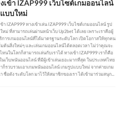
งเข้า IZAP999 เว็บไซต์เกมออนไลน์
ปแบบใหม่
ข้า IZAP999 ทางเข้าเล่น IZAP999 เว็บไซต์เกมออนไลน์ รูป
หม่ ที่สามารถเล่นผ่านหน้าเว็บ Up2bet ได้เลย เพราะเราคือผู้
ริการเกมออนไลน์ที่ได้มาตรฐานระดับโลก เปิดโอกาสให้ทุกคน
ริ่มต้นสิ่งใหม่ๆ และเล่นเกมออนไลน์ได้ตลอดเวลา ไม่ว่าคุณจะ
ที่ไหนในโลกก็สามารถเล่นกับเราได้ ทางเข้า IZAP999 เราก็คือ
งในเว็บพนันออนไลน์ ที่มีผู้เข้าเล่นเยอะมากที่สุด ในประเทศไทย
เราก็รวบรวมเอาเกมพนันออนไลน์ เกมรูปแบบใหม่ จากค่ายเกม
นำ ชื่อดัง ระดับโลก มาไว้ให้สมาชิกของเรา ได้เข้ามาร่วมสนุก...