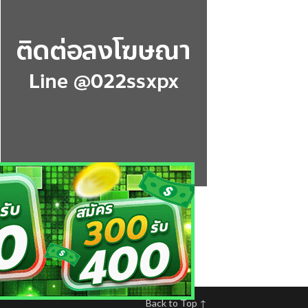
UP2BET
Back to Top ↑