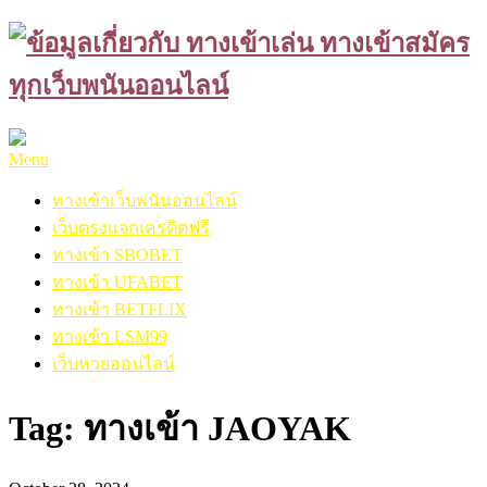
Skip
to
content
Menu
ทางเข้าเว็บพนันออนไลน์
เว็บตรงแจกเครดิตฟรี
ทางเข้า SBOBET
ทางเข้า UFABET
ทางเข้า BETFLIX
ทางเข้า LSM99
เว็บหวยออนไลน์
Tag:
ทางเข้า JAOYAK