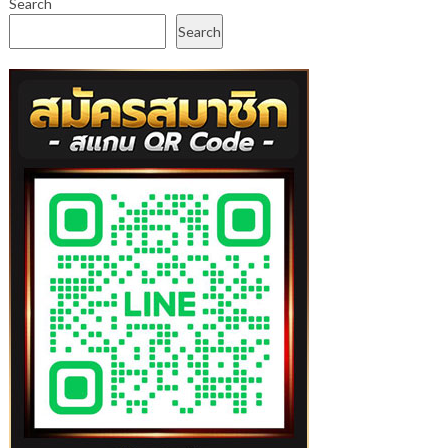
Search
Search