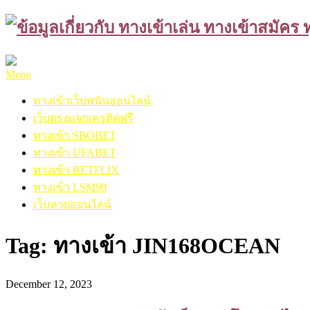
Skip
to
content
Menu
ทางเข้าเว็บพนันออนไลน์
เว็บตรงแจกเครดิตฟรี
ทางเข้า SBOBET
ทางเข้า UFABET
ทางเข้า BETFLIX
ทางเข้า LSM99
เว็บหวยออนไลน์
Tag:
ทางเข้า JIN168OCEAN
December 12, 2023