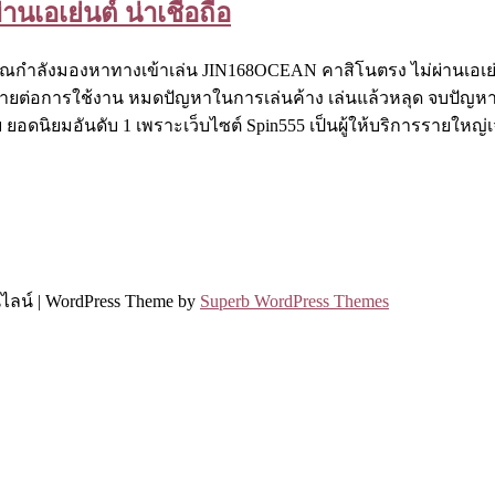
เอเย่นต์ น่าเชื่อถือ
ุณกำลังมองหาทางเข้าเล่น JIN168OCEAN คาสิโนตรง ไม่ผ่านเอเย่น
ายต่อการใช้งาน หมดปัญหาในการเล่นค้าง เล่นแล้วหลุด จบปัญหา
าเว็บ ยอดนิยมอันดับ 1 เพราะเว็บไซต์ Spin555 เป็นผู้ให้บริการรายให
นไลน์
| WordPress Theme by
Superb WordPress Themes