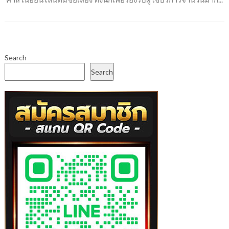
Search
Search