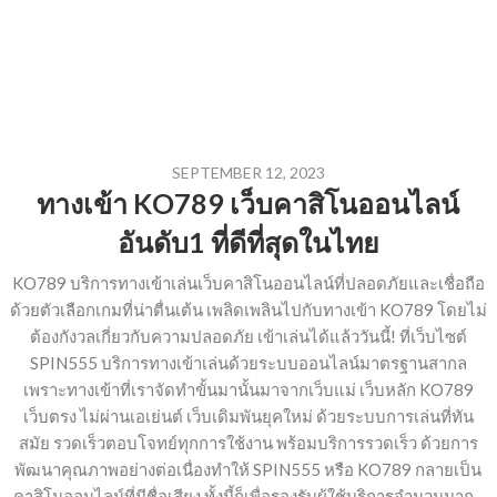
SEPTEMBER 12, 2023
ทางเข้า KO789 เว็บคาสิโนออนไลน์
อันดับ1 ที่ดีที่สุดในไทย
KO789 บริการทางเข้าเล่นเว็บคาสิโนออนไลน์ที่ปลอดภัยและเชื่อถือ
ด้วยตัวเลือกเกมที่น่าตื่นเต้น เพลิดเพลินไปกับทางเข้า KO789 โดยไม่
ต้องกังวลเกี่ยวกับความปลอดภัย เข้าเล่นได้แล้ววันนี้! ที่เว็บไซต์
SPIN555 บริการทางเข้าเล่นด้วยระบบออนไลน์มาตรฐานสากล
เพราะทางเข้าที่เราจัดทำขั้นมานั้นมาจากเว็บแม่ เว็บหลัก KO789
เว็บตรง ไม่ผ่านเอเย่นต์ เว็บเดิมพันยุคใหม่ ด้วยระบบการเล่นที่ทัน
สมัย รวดเร็วตอบโจทย์ทุกการใช้งาน พร้อมบริการรวดเร็ว ด้วยการ
พัฒนาคุณภาพอย่างต่อเนื่องทำให้ SPIN555 หรือ KO789 กลายเป็น
คาสิโนออนไลน์ที่มีชื่อเสียง ทั้งนี้ก็เพื่อรองรับผู้ใช้บริการจำนวนมาก...