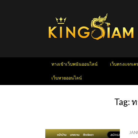
Skip
to
content
ทางเข้าเว็บพนันออนไลน์
เว็บตรงแจกเคร
เว็บหวยออนไลน์
Tag:
ท
JAN