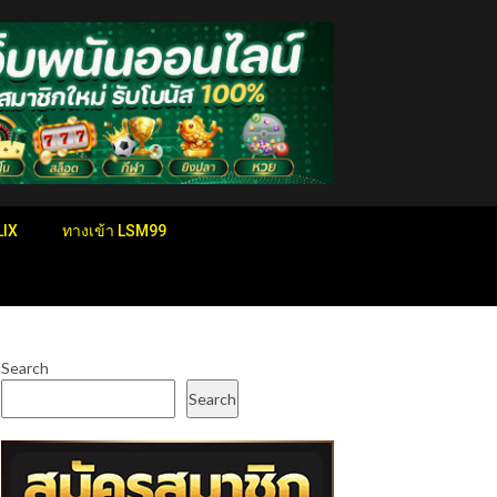
LIX
ทางเข้า LSM99
Search
Search