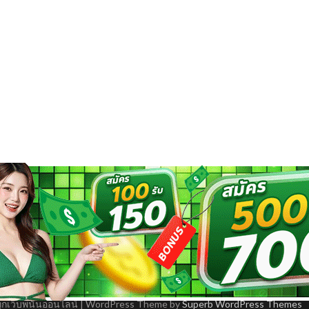
 ทุกเว็บพนันออนไลน์
| WordPress Theme by
Superb WordPress Themes