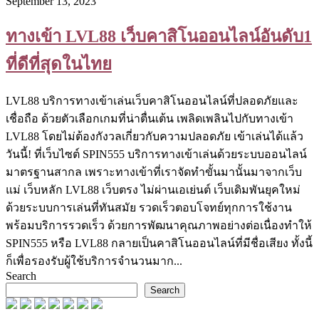
September 13, 2023
ทางเข้า LVL88 เว็บคาสิโนออนไลน์อันดับ1
ที่ดีที่สุดในไทย
LVL88 บริการทางเข้าเล่นเว็บคาสิโนออนไลน์ที่ปลอดภัยและ
เชื่อถือ ด้วยตัวเลือกเกมที่น่าตื่นเต้น เพลิดเพลินไปกับทางเข้า
LVL88 โดยไม่ต้องกังวลเกี่ยวกับความปลอดภัย เข้าเล่นได้แล้ว
วันนี้! ที่เว็บไซต์ SPIN555 บริการทางเข้าเล่นด้วยระบบออนไลน์
มาตรฐานสากล เพราะทางเข้าที่เราจัดทำขั้นมานั้นมาจากเว็บ
แม่ เว็บหลัก LVL88 เว็บตรง ไม่ผ่านเอเย่นต์ เว็บเดิมพันยุคใหม่
ด้วยระบบการเล่นที่ทันสมัย รวดเร็วตอบโจทย์ทุกการใช้งาน
พร้อมบริการรวดเร็ว ด้วยการพัฒนาคุณภาพอย่างต่อเนื่องทำให้
SPIN555 หรือ LVL88 กลายเป็นคาสิโนออนไลน์ที่มีชื่อเสียง ทั้งนี้
ก็เพื่อรองรับผู้ใช้บริการจำนวนมาก...
Search
Search