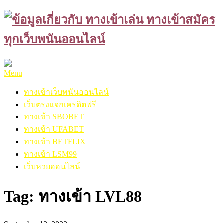
Skip
to
content
Menu
ทางเข้าเว็บพนันออนไลน์
เว็บตรงแจกเครดิตฟรี
ทางเข้า SBOBET
ทางเข้า UFABET
ทางเข้า BETFLIX
ทางเข้า LSM99
เว็บหวยออนไลน์
Tag:
ทางเข้า LVL88