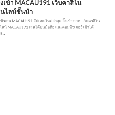
งเข้า MACAU191 เว็บคาสิโน
นไลน์ชั้นนำ
ข้าเล่น MACAU191 อัปเดต ใหม่ล่าสุด ลิ้งเข้าระบบ เว็บคาสิโน
ลน์ MACAU191 เล่นได้บนมือถือ และคอมพิวเตอร์ เข้าได้
...