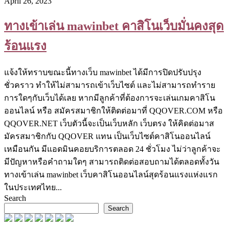
April 26, 2023
ทางเข้าเล่น mawinbet คาสิโนเว็บมั่นคงสุด
ร้อนแรง
แจ้งให้ทราบขณะนี้ทางเว็บ mawinbet ได้มีการปิดปรับปรุง
ชั่วคราว ทำให้ไม่สามารถเข้าเว็บไซต์ และไม่สามารถทำราย
การใดๆกับเว็บได้เลย หากมีลูกค้าที่ต้องการจะเล่นเกมคาสิโน
ออนไลน์ หรือ สมัครสมาชิกให้ติดต่อมาที่ QQOVER.COM หรือ
QQOVER.NET เว็บตัวนี้จะเป็นเว็บหลัก เว็บตรง ให้คิดต่อมาส
มัครสมาชิกกับ QQOVER แทน เป็นเว็บไซต์คาสิโนออนไลน์
เหมือนกัน มีแอดมินคอยบริการตลอด 24 ชั่วโมง ไม่ว่าลูกค้าจะ
มีปัญหาหรือคำถามใดๆ สามารถติดต่อสอบถามได้ตลอดทั้งวัน
ทางเข้าเล่น mawinbet เว็บคาสิโนออนไลน์สุดร้อนแรงแห่งแรก
ในประเทศไทย...
Search
Search