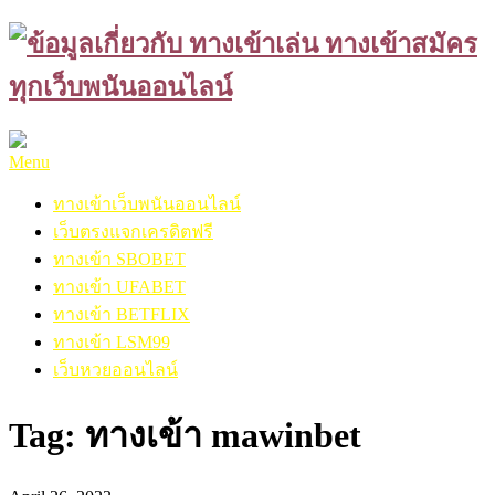
Skip
to
content
Menu
ทางเข้าเว็บพนันออนไลน์
เว็บตรงแจกเครดิตฟรี
ทางเข้า SBOBET
ทางเข้า UFABET
ทางเข้า BETFLIX
ทางเข้า LSM99
เว็บหวยออนไลน์
Tag:
ทางเข้า mawinbet