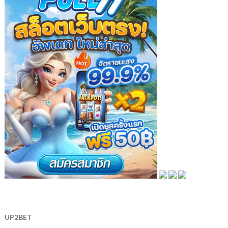
UP2BET