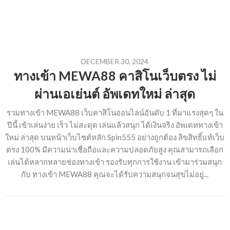
DECEMBER 30, 2024
ทางเข้า MEWA88 คาสิโนเว็บตรง ไม่
ผ่านเอเย่นต์ อัพเดทใหม่ ล่าสุด
รวมทางเข้า MEWA88 เว็บคาสิโนออนไลน์อันดับ 1 ที่มาแรงสุดๆ ใน
ปีนี้ เข้าเล่นง่าย เร็ว ไม่สะดุด เล่นแล้วสนุก ได้เงินจริง อัพเดททางเข้า
ใหม่ ล่าสุด บนหน้าเว็บไซต์หลัก Spin555 อย่างถูกต้อง ลิขสิทธิ์แท้เว็บ
ตรง 100% มีความน่าเชื่อถือและความปลอดภัยสูง คุณสามารถเลือก
เล่นได้หลากหลายช่องทางเข้า รองรับทุกการใช้งาน เข้ามาร่วมสนุก
กับ ทางเข้า MEWA88 คุณจะได้รับความสนุกจนสุขไม่อยู่...