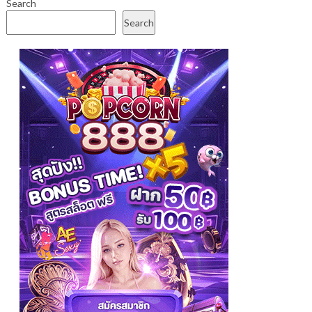
Search
Search