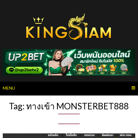
Skip
to
content
MENU
Tag:
ทางเข้า MONSTERBET888