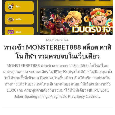
MAY 24, 2024
ทางเข้า MONSTERBET888 สล็อต คาสิ
โน กีฬา รวมครบจบในเว็บเดียว
MONSTERBET888 ทางเข้าสายตรงจาก Spin555 เว็บไซต์ไทย
มาตรฐานสากล ระบบสเถียร ไม่มีปิดปรับปรุง ไม่มีค้าง ไม่มีสะดุด มั่ง
ใจได้ทุกครั้งที่เข้าเล่น มีครบจบในเว็บเดียว เปิดให้บริการอย่างเป็น
ทางการแล้วในประเทศไทย มีเกมพนันยอดนิยมให้เลือกเล่นมากถึง
1,000 เกม ครบทุกค่ายดังรวบรวมมาไว้ที่นี่ ที่เดียว เช่น PG Soft,
Joker, Spadegaming, Pragmatic Play, Sexy Casino,...