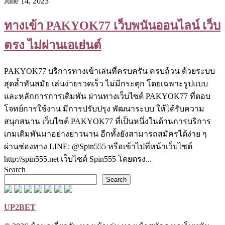
June 14, 2023
ทางเข้า PAKYOK77 เว็บพนันออนไลน์ เว็บ
ตรง ไม่ผ่านเอเย่นต์
PAKYOK77 บริการทางเข้าเล่นที่ครบครัน ครบถ้วน ด้วยระบบ
สุดล้ำทันสมัย เล่นง่ายรวดเร็ว ไม่มีกระตุก โดยเฉพาะรูปแบบ
และหลักการการเดิมพัน ผ่านทางเว็บไซต์ PAKYOK77 ที่ตอบ
โจทย์การใช้งาน มีการปรับปรุง พัฒนาระบบ ให้ได้รับความ
สนุกสนาน เว็บไซต์ PAKYOK77 ที่เป็นหนึ่งในด้านการบริการ
เกมเดิมพันมาอย่างยาวนาน อีกทั้งยังสามารถสมัครได้ง่าย ๆ
ผ่านช่องทาง LINE: @Spin555 หรือเข้าไปที่หน้าเว็บไซต์
http://spin555.net เว็บไซต์ Spin555 โดยตรง...
Search
Search
UP2BET