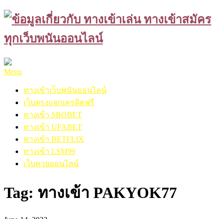
Skip
to
content
Menu
ทางเข้าเว็บพนันออนไลน์
เว็บตรงแจกเครดิตฟรี
ทางเข้า SBOBET
ทางเข้า UFABET
ทางเข้า BETFLIX
ทางเข้า LSM99
เว็บหวยออนไลน์
Tag:
ทางเข้า PAKYOK77