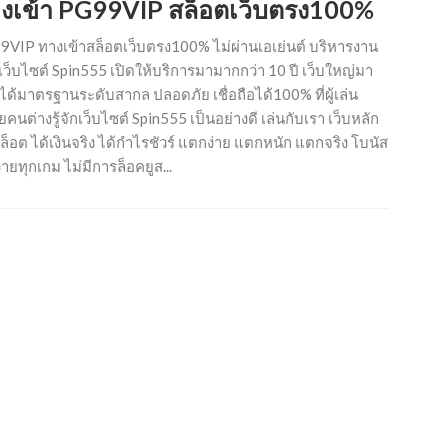
งเข้า PG99VIP สล็อตเว็บตรง100%
VIP ทางเข้าสล็อตเว็บตรง100% ไม่ผ่านเอเย่นต์ บริหารงาน
ว็บไซต์ Spin555 เปิดให้บริการมามากกว่า 10 ปี เว็บใหญ่มา
ได้มาตรฐานระดับสากล ปลอดภัย เชื่อถือได้100% ที่ผู้เล่น
คนต่างรู้จักเว็บไซต์ Spin555 เป็นอย่างดี เล่นกับเรา เว็บหลัก
สล็อต ได้เงินจริง ได้กำไรชัวร์ แตกง่าย แตกหนัก แตกจริง โบนัส
ง่ายทุกเกม ไม่มีการล็อคยูส...