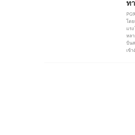
ทา
PG99
โดยเ
แรง 
หลาย
ปั่น
เข้า