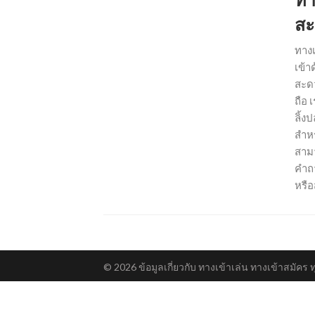
สะ
ทางเ
เข้า
สะดว
ถือ 
ลิ้ง
สำหร
สาม
คำถา
หรือ
© 2026 ข้อมูลเกี่ยวกับ ทางเข้าเล่น ทางเข้าสมัคร