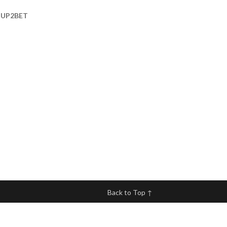
UP2BET
Back to Top ↑