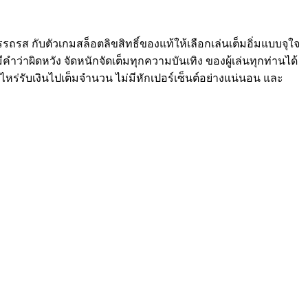
ถรส กับตัวเกมสล็อตลิขสิทธิ์ของแท้ให้เลือกเล่นเต็มอิ่มแบบจุใจ
ำว่าผิดหวัง จัดหนักจัดเต็มทุกความบันเทิง ของผู้เล่นทุกท่านได้
าไหร่รับเงินไปเต็มจำนวน ไม่มีหักเปอร์เซ็นต์อย่างแน่นอน และ