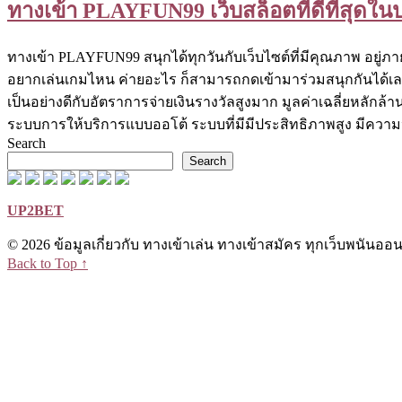
ทางเข้า PLAYFUN99 เว็บสล็อตที่ดีที่สุดใ
ทางเข้า PLAYFUN99 สนุกได้ทุกวันกับเว็บไซต์ที่มีคุณภาพ อยู่ภา
อยากเล่นเกมไหน ค่ายอะไร ก็สามารถกดเข้ามาร่วมสนุกกันได้เลยทันท
เป็นอย่างดีกับอัตราการจ่ายเงินรางวัลสูงมาก มูลค่าเฉลี่ยหลักล้
ระบบการให้บริการแบบออโต้ ระบบที่มีมีประสิทธิภาพสูง มีความ
Search
Search
UP2BET
© 2026 ข้อมูลเกี่ยวกับ ทางเข้าเล่น ทางเข้าสมัคร ทุกเว็บพนันออ
Back to Top ↑