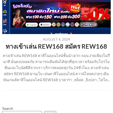
AUGUST 4, 2024
ทางเข้าเล่น REW168 สมัคร REW168
ทางเข้าเล่น REW168 คาสิโนออนไลน์ชั้นนำ ฝาก-ถอน ง่ายเพียงไม่กี่
นาที มั่นคงปลอดภัย สามารถเดิมพันได้ทุกที่ทุกเวลา พร้อมรับโปรโม
ชั่นและโบนัสดีดีจากเรา บริการตลอดทุกวัน 24ชั่วโมง, ทางเข้าเล่น
สมัคร REW168 ผ่านเว็บ เล่นคาสิโนออนไลน์ ดาวน์โหลดง่ายๆ เดิม
พันเกมส์คาสิโนออนไลน์ REW168 บาคาร่า , สล็อต , ยิงปลา , ไฮโล...
Search