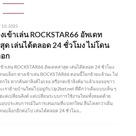
 10, 2025
งเข้าเล่น ROCKSTAR66 อัพเดท
าสุด เล่นได้ตลอด 24 ชั่วโมง ไม่โดน
็อก
ข้าเล่น ROCKSTAR66 อัพเดทล่าสุด เล่นได้ตลอด 24 ชั่วโมง
ดนบล็อก ทางเข้าเล่น ROCKSTAR66 ตอนนี้โยกย้ายแล้วนะ ไม่
ตกใจ หากค้นหาลิงค์ไม่เจอ หรือกดเข้าลิงค์มาแล้วเจอจอขาว
ะเราย้ายบ้านใหม่ไปอยู่กับ Up2bet.net ที่ดีกว่าเดิมแบบเห็น ๆ
ช่แค่เปลี่ยนลิงค์ แต่เปลี่ยนระบบการใช้งานใหม่ทั้งหมดด้วย
อมอบประสบการณ์ในการเล่นเกมที่แปลกใหม่ ลื่นไหลกว่าเดิม
ดนบล็อกอีกต่อไป เล่นได้ตลอด 24 ชั่วโมง...