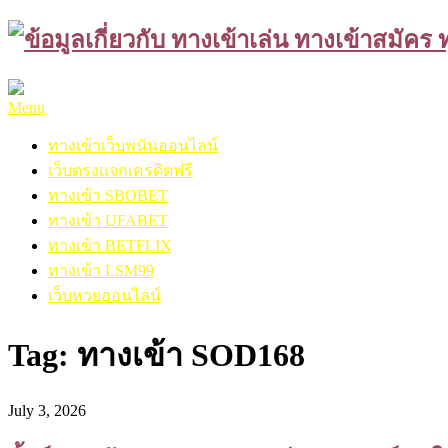
Skip
to
content
Menu
ทางเข้าเว็บพนันออนไลน์
เว็บตรงแจกเครดิตฟรี
ทางเข้า SBOBET
ทางเข้า UFABET
ทางเข้า BETFLIX
ทางเข้า LSM99
เว็บหวยออนไลน์
Tag:
ทางเข้า SOD168
July 3, 2026