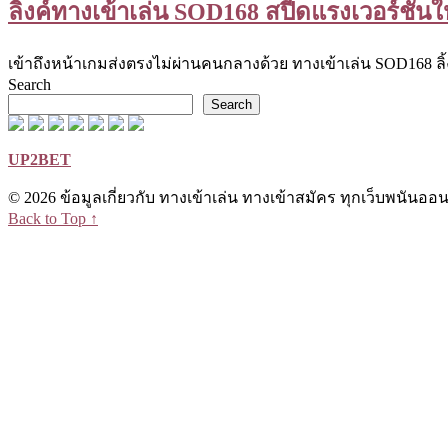
ลิ้งค์ทางเข้าเล่น SOD168 สปีดแรงเวอร์ชันใ
เข้าถึงหน้าเกมส่งตรงไม่ผ่านคนกลางด้วย ทางเข้าเล่น SOD168 ล
Search
Search
UP2BET
© 2026 ข้อมูลเกี่ยวกับ ทางเข้าเล่น ทางเข้าสมัคร ทุกเว็บพนันออ
Back to Top ↑