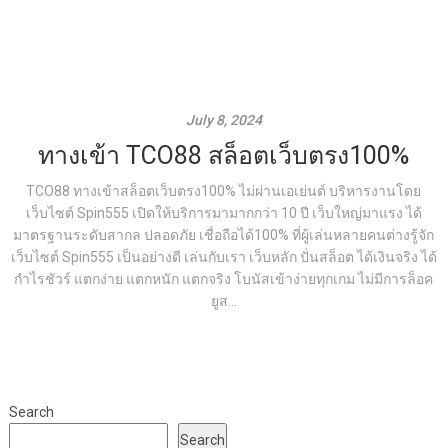
July 8, 2024
ทางเข้า TCO88 สล็อตเว็บตรง100%
TCO88 ทางเข้าสล็อตเว็บตรง100% ไม่ผ่านเอเย่นต์ บริหารงานโดย
เว็บไซต์ Spin555 เปิดให้บริการมามากกว่า 10 ปี เว็บใหญ่มาแรง ได้
มาตรฐานระดับสากล ปลอดภัย เชื่อถือได้100% ที่ผู้เล่นหลายคนต่างรู้จัก
เว็บไซต์ Spin555 เป็นอย่างดี เล่นกับเรา เว็บหลัก ปั่นสล็อต ได้เงินจริง ได้
กำไรชัวร์ แตกง่าย แตกหนัก แตกจริง โบนัสเข้าง่ายทุกเกม ไม่มีการล็อค
ยูส...
Search
Search