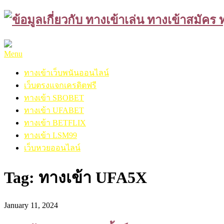
Skip
to
content
Menu
ทางเข้าเว็บพนันออนไลน์
เว็บตรงแจกเครดิตฟรี
ทางเข้า SBOBET
ทางเข้า UFABET
ทางเข้า BETFLIX
ทางเข้า LSM99
เว็บหวยออนไลน์
Tag:
ทางเข้า UFA5X
January 11, 2024