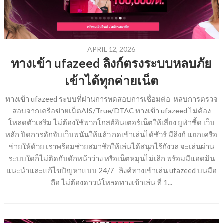
APRIL 12, 2026
ทางเข้า ufazeed ลิงก์ตรงระบบหลบภัย
เข้าได้ทุกค่ายเน็ต
ทางเข้า ufazeed ระบบที่ผ่านการทดสอบการเชื่อมต่อ หลบการตรวจ
สอบจากเครือข่ายเน็ตAIS/True/DTAC ทางเข้า ufazeed ไม่ต้อง
โหลดตัวเสริม ไม่ต้องใช้พวกโกสต์อินเตอร์เน็ตให้เสี่ยง ยูฟ่าซี้ด เว็บ
หลัก ปิดการดักจับเว็บพนันให้แล้ว กดเข้าเล่นได้ชัวร์ มีลิงก์ แยกเครือ
ข่ายให้ด้วย เราพร้อมช่วยสมาชิกให้เล่นได้สนุกไร้กังวล จะเล่นผ่าน
ระบบใดก็ไม่ติดกับดักหน้าว่าง หรือเน็ตหมุนไม่เลิก พร้อมมีแอดมิน
แนะนำและแก้ไขปัญหาแบบ 24/7 ลิงค์ทางเข้าเล่น ufazeed บนมือ
ถือ ไม่ต้องดาวน์โหลดทางเข้าเล่น ที่ 1...