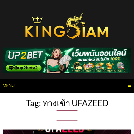
Skip
to
content
MENU
Tag:
ทางเข้า UFAZEED