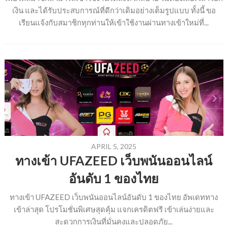
เงิน และได้รับประสบการณ์ที่ดีกว่าเดิมอย่างเต็มรูปแบบ ทั้งนี้ ขอ
เรียนแจ้งกับสมาชิกทุกท่านให้เข้าใช้งานผ่านทางเข้าใหม่ที่...
APRIL 5, 2025
ทางเข้า UFAZEED เว็บพนันออนไลน์
อันดับ 1 ของไทย
ทางเข้า UFAZEED เว็บพนันออนไลน์อันดับ 1 ของไทย อัพเดททาง
เข้าล่าสุด โปรโมชั่นพิเศษสุดคุ้ม แจกเครดิตฟรี เข้าเล่นง่ายและ
สะดวกการเงินที่มั่นคงและปลอดภัย...