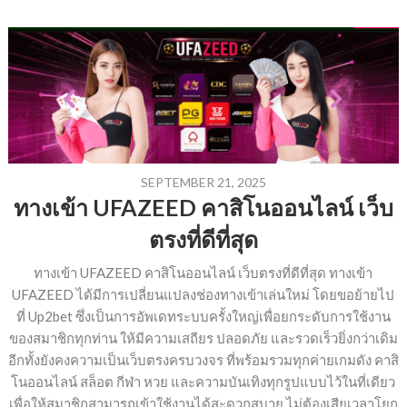
SEPTEMBER 21, 2025
ทางเข้า UFAZEED คาสิโนออนไลน์ เว็บ
ตรงที่ดีที่สุด
ทางเข้า UFAZEED คาสิโนออนไลน์ เว็บตรงที่ดีที่สุด ทางเข้า
UFAZEED ได้มีการเปลี่ยนแปลงช่องทางเข้าเล่นใหม่ โดยขอย้ายไป
ที่ Up2bet ซึ่งเป็นการอัพเดทระบบครั้งใหญ่เพื่อยกระดับการใช้งาน
ของสมาชิกทุกท่าน ให้มีความเสถียร ปลอดภัย และรวดเร็วยิ่งกว่าเดิม
อีกทั้งยังคงความเป็นเว็บตรงครบวงจร ที่พร้อมรวมทุกค่ายเกมดัง คาสิ
โนออนไลน์ สล็อต กีฬา หวย และความบันเทิงทุกรูปแบบไว้ในที่เดียว
เพื่อให้สมาชิกสามารถเข้าใช้งานได้สะดวกสบาย ไม่ต้องเสียเวลาโยก