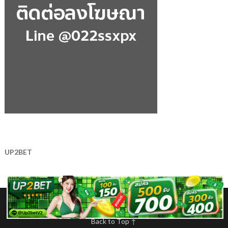
UP2BET
© 2026 ข้อมูลเกี่ยวกับ ทางเข้าเล่น ทางเข้าสมัคร ทุกเว็บพนันออนไลน์
|
WordPress Theme by
Superb WordPress Themes
Back to Top ↑