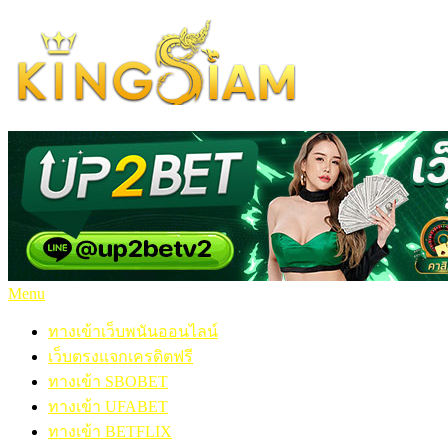
Skip
to
content
Menu
ทางเข้าเว็บพนันออนไลน์
เว็บตรงแจกเครดิตฟรี
ทางเข้า SBOBET
ทางเข้า UFABET
ทางเข้า BETFLIX