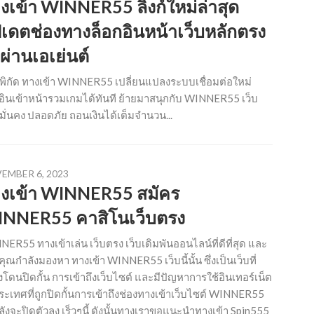
งเข้า WINNER55 ลิงก์ใหม่ล่าสุด
ปเดตช่องทางล็อกอินหน้าเว็บหลักตรง
่ผ่านเอเย่นต์
ิกัด ทางเข้า WINNER55 เปลี่ยนแปลงระบบเชื่อมต่อใหม่
อินเข้าหน้ารวมเกมได้ทันที ย้ายมาสนุกกับ WINNER55 เว็บ
มั่นคง ปลอดภัย ถอนเงินได้เต็มจำนวน...
EMBER 6, 2023
งเข้า WINNER55 สมัคร
NNER55 คาสิโนเว็บตรง
ER55 ทางเข้าเล่น เว็บตรง เว็บเดิมพันออนไลน์ที่ดีที่สุด และ
ุณกำลังมองหา ทางเข้า WINNER55 เว็บนี้นั้น ซึ่งเป็นเว็บที่
งโดนปิดกั้น การเข้าถึงเว็บไซต์ และมีปัญหาการใช้อินเทอร์เน็ต
ะเทศที่ถูกปิดกั้นการเข้าถึงช่องทางเข้าเว็บไซต์ WINNER55
ำลังจะปิดตัวลง เร็วๆนี้ ดังนั้นทางเราขอแนะนำทางเข้า Spin555