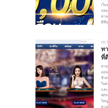
เว็บ
ปลอด
ทางเ
ดีที
OCT
ทา
ที่ด
ทางเ
ออนไ
ชั่ว
ในคว
และย
WINN
ใหญ่
ทางเ