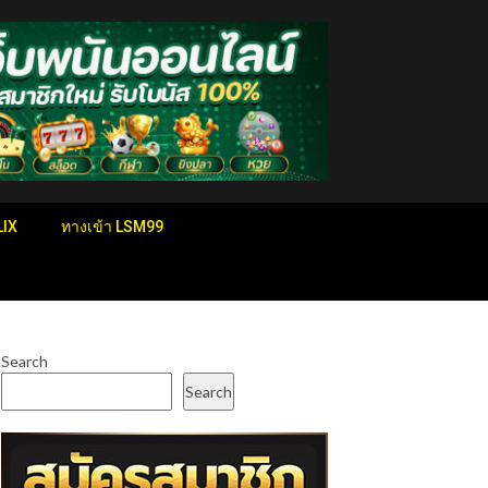
LIX
ทางเข้า LSM99
Search
Search