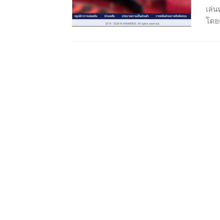
เล่น
โดยต