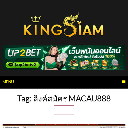
Skip
to
content
MENU
Tag:
ลิงค์สมัคร MACAU888