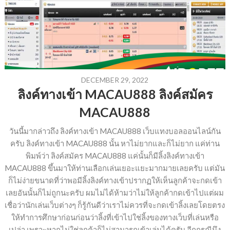
DECEMBER 29, 2022
ลิงค์ทางเข้า MACAU888 ลิงค์สมัคร
MACAU888
วันนี้มากล่าวถึง ลิงค์ทางเข้า MACAU888 เว็บแทงบอลออนไลน์กัน
ครับ ลิงค์ทางเข้า MACAU888 นั้น หาไม่ยากและก็ไม่ยาก แค่ท่าน
พิมพ์ว่า ลิงค์สมัคร MACAU888 แค่นั้นก็มีลิ้งลิงค์ทางเข้า
MACAU888 ขึ้นมาให้ท่านเลือกเล่นเยอะแยะมากมายเลยครับ แต่มัน
ก็ไม่ง่ายขนาดที่ว่าพอมีลิ้งลิงค์ทางเข้าปรากฏให้เห็นลูกค้าจะกดเข้า
เลยอันนั้นก็ไม่ถูกนะครับ ผมไม่ได้ห้ามว่าไม่ให้ลูกค้ากดเข้าไปแต่ผม
เชื่อว่านักเล่นเว็บต่างๆ ก็รู้กันดีว่าเราไม่ควรที่จะกดเข้าลิ้งเลยโดยตรง
ให้ทำการศึกษาก่อนก่อนว่าลิ้งที่เข้าไปใช่ลิ้งของทางเว็บที่เล่นหรือ
เปล่า เพราะหากไม่ใช่ลูกค้าก็ไม่สามารถเข้าเล่นได้ครับ อีกกรณีนึง