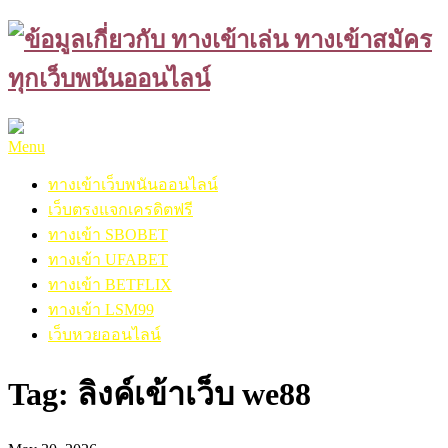
Skip
to
content
Menu
ทางเข้าเว็บพนันออนไลน์
เว็บตรงแจกเครดิตฟรี
ทางเข้า SBOBET
ทางเข้า UFABET
ทางเข้า BETFLIX
ทางเข้า LSM99
เว็บหวยออนไลน์
Tag:
ลิงค์เข้าเว็บ we88