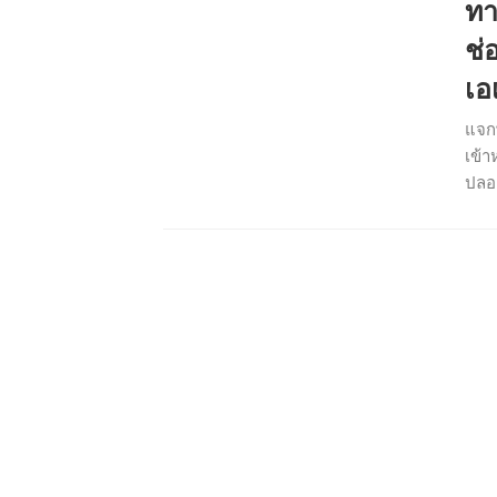
ทา
ช่
เอ
แจกพ
เข้า
ปลอด