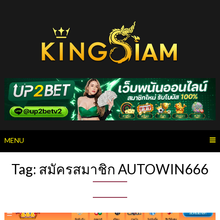
Skip
to
content
MENU
Tag:
สมัครสมาชิก AUTOWIN666