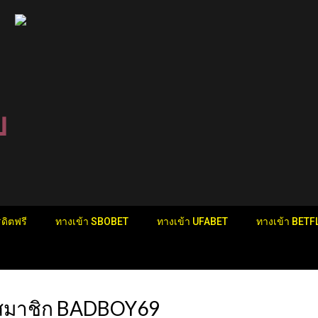
ดิตฟรี
ทางเข้า SBOBET
ทางเข้า UFABET
ทางเข้า BETF
สมาชิก BADBOY69