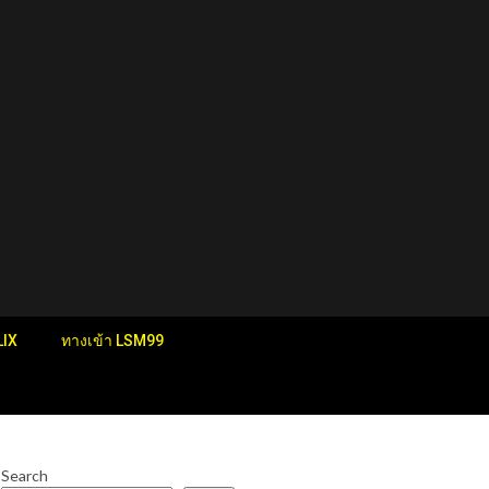
LIX
ทางเข้า LSM99
Search