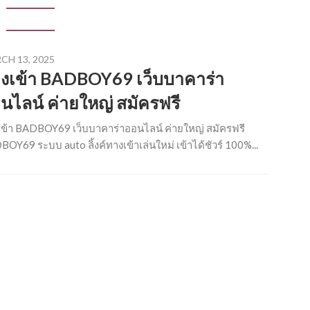
CH 13, 2025
งเข้า BADBOY69 เว็บบาคาร่า
นไลน์ ค่ายใหญ่ สมัครฟรี
ข้า BADBOY69 เว็บบาคาร่าออนไลน์ ค่ายใหญ่ สมัครฟรี
OY69 ระบบ auto ลิ้งค์ทางเข้าเล่นใหม่ เข้าได้ชัวร์ 100%...