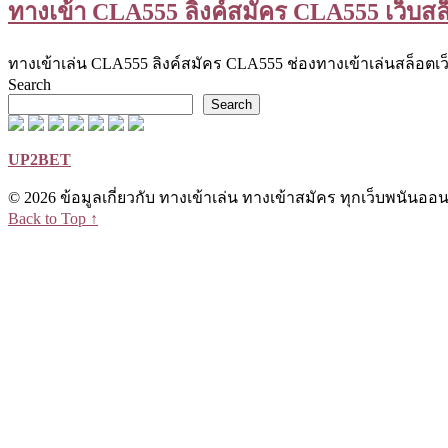
ทางเข้า CLA555 ลิงค์สมัคร CLA555 เว็บส
ทางเข้าเล่น CLA555 ลิงค์สมัคร CLA555 ช่องทางเข้าเล่นสล็อตเว็บ
Search
Search
UP2BET
© 2026 ข้อมูลเกี่ยวกับ ทางเข้าเล่น ทางเข้าสมัคร ทุกเว็บพนันออ
Back to Top ↑