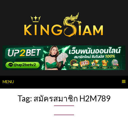
Skip
to
content
MENU
Tag:
สมัครสมาชิก H2M789