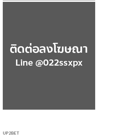
UP2BET