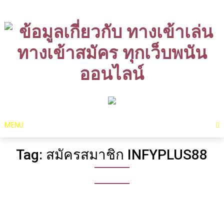
Skip
to
content
MENU
Tag:
สมัครสมาชิก INFYPLUS88