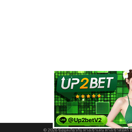
© 2026 ข้อมูลเกี่ยวกับ ทางเข้าเล่น ทางเข้าสมัคร