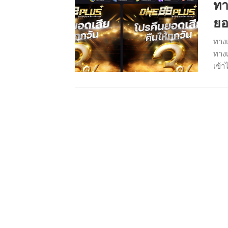
ทา
ยอ
ทางเ
ทางเ
เข้า