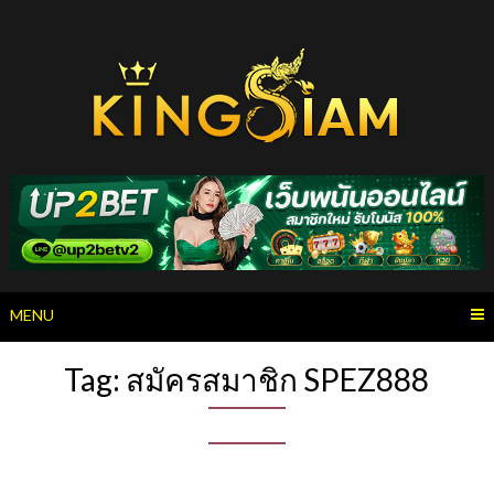
Skip
to
content
MENU
Tag:
สมัครสมาชิก SPEZ888