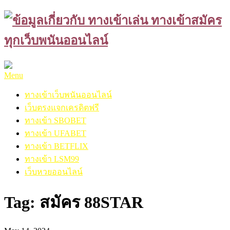
Skip
to
content
Menu
ทางเข้าเว็บพนันออนไลน์
เว็บตรงแจกเครดิตฟรี
ทางเข้า SBOBET
ทางเข้า UFABET
ทางเข้า BETFLIX
ทางเข้า LSM99
เว็บหวยออนไลน์
Tag:
สมัคร 88STAR