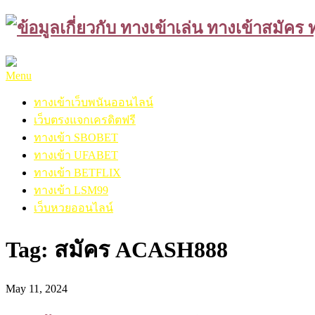
Skip
to
content
Menu
ทางเข้าเว็บพนันออนไลน์
เว็บตรงแจกเครดิตฟรี
ทางเข้า SBOBET
ทางเข้า UFABET
ทางเข้า BETFLIX
ทางเข้า LSM99
เว็บหวยออนไลน์
Tag:
สมัคร ACASH888
May 11, 2024