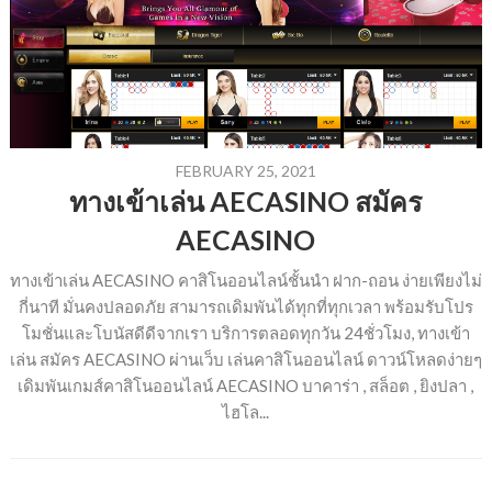
FEBRUARY 25, 2021
ทางเข้าเล่น AECASINO สมัคร
AECASINO
ทางเข้าเล่น AECASINO คาสิโนออนไลน์ชั้นนำ ฝาก-ถอน ง่ายเพียงไม่
กี่นาที มั่นคงปลอดภัย สามารถเดิมพันได้ทุกที่ทุกเวลา พร้อมรับโปร
โมชั่นและโบนัสดีดีจากเรา บริการตลอดทุกวัน 24ชั่วโมง, ทางเข้า
เล่น สมัคร AECASINO ผ่านเว็บ เล่นคาสิโนออนไลน์ ดาวน์โหลดง่ายๆ
เดิมพันเกมส์คาสิโนออนไลน์ AECASINO บาคาร่า , สล็อต , ยิงปลา ,
ไฮโล...