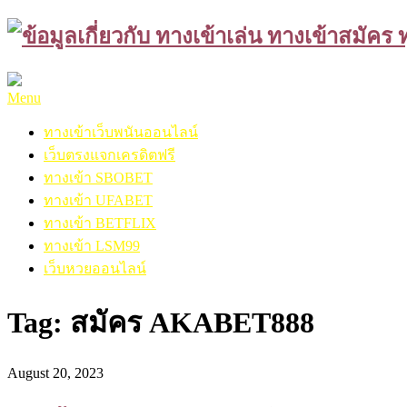
Skip
to
content
Menu
ทางเข้าเว็บพนันออนไลน์
เว็บตรงแจกเครดิตฟรี
ทางเข้า SBOBET
ทางเข้า UFABET
ทางเข้า BETFLIX
ทางเข้า LSM99
เว็บหวยออนไลน์
Tag:
สมัคร AKABET888
August 20, 2023