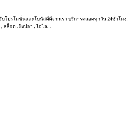
รับโปรโมชั่นและโบนัสดีดีจากเรา บริการตลอดทุกวัน 24ชั่วโมง,
ล็อต , ยิงปลา , ไฮโล...