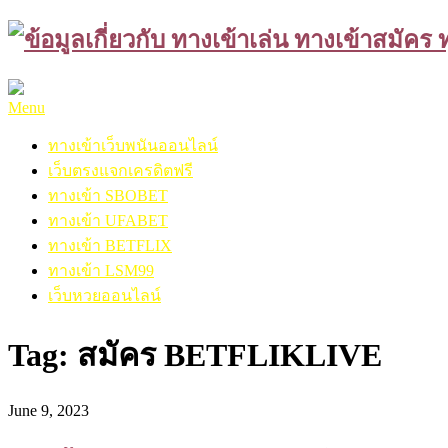
Skip
to
content
Menu
ทางเข้าเว็บพนันออนไลน์
เว็บตรงแจกเครดิตฟรี
ทางเข้า SBOBET
ทางเข้า UFABET
ทางเข้า BETFLIX
ทางเข้า LSM99
เว็บหวยออนไลน์
Tag:
สมัคร BETFLIKLIVE
June 9, 2023