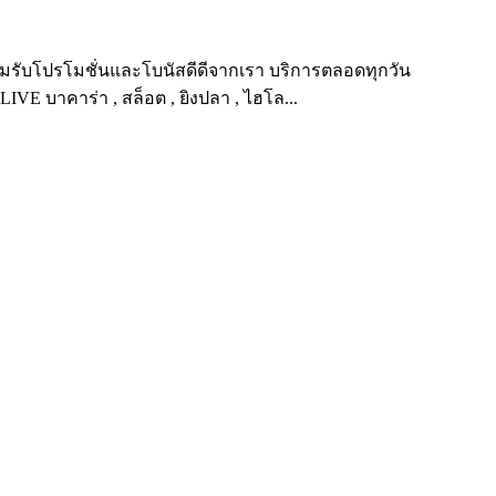
้อมรับโปรโมชั่นและโบนัสดีดีจากเรา บริการตลอดทุกวัน
VE บาคาร่า , สล็อต , ยิงปลา , ไฮโล...