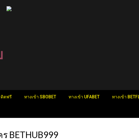
ดิตฟรี
ทางเข้า SBOBET
ทางเข้า UFABET
ทางเข้า BETF
ัคร BETHUB999