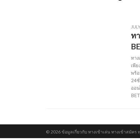
JULY
ทา
B
ทางเ
เพีย
พร้อ
24ชั
ออนไ
BETH
© 2026 ข้อมูลเกี่ยวกับ ทางเข้าเล่น ทางเข้าสมัคร