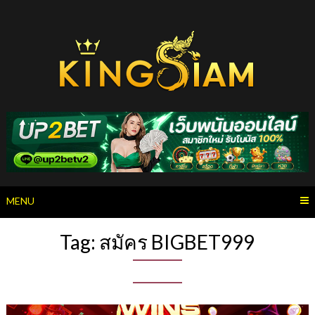
Skip
to
content
MENU
Tag:
สมัคร BIGBET999