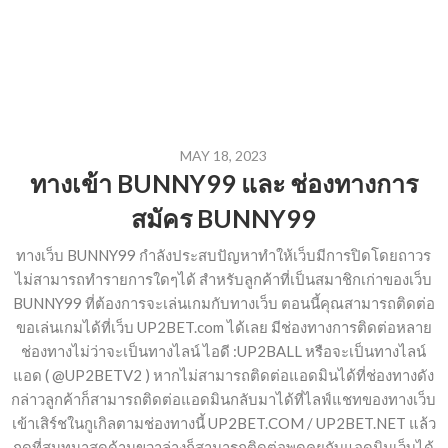
MAY 18, 2023
ทางเข้า BUNNY99 และ ช่องทางการ
สมัคร BUNNY99
ทางเว็บ BUNNY99 กำลังประสบปัญหาทำให้เว็บมีการปิดโดยถาวร
ไม่สามารถทำรายการใดๆได้ สำหรับลูกค้าที่เป็นสมาชิกเก่าของเว็บ
BUNNY99 ที่ต้องการจะเล่นเกมกับทางเว็บ ตอนนี้คุณสามารถติดต่อ
ขอเล่นเกมได้ที่เว็บ UP2BET.com ได้เลย มีช่องทางการติดต่อหลาย
ช่องทางไม่ว่าจะเป็นทางไลน์ ไอดี :UP2BALL หรือจะเป็นทางไลน์
แอด ( @UP2BETV2 ) หากไม่สามารถติดต่อแอดมินได้ที่ช่องทางดัง
กล่าวลูกค้าก็สามารถติดต่อแอดมินกลับมาได้ที่ไลฟ์แชทของทางเว็บ
เข้าเสิร์ชในกูเกิลตามช่องทางนี้ UP2BET.COM / UP2BET.NET แล้ว
กดที่สนทนาสดด้านขวาล่างก็สามารถติดต่อพูดคุยกับแอดมินเว็บได้