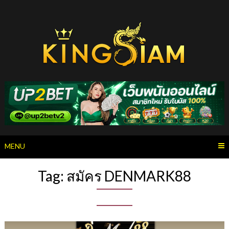
Skip
to
content
MENU
Tag:
สมัคร DENMARK88