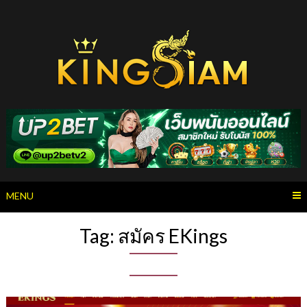
Skip
to
content
MENU
Tag:
สมัคร EKings