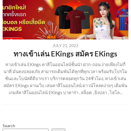
JULY 21, 2022
ทางเข้าเล่น EKings สมัคร EKings
ทางเข้าเล่น EKings คาสิโนออนไลน์ชั้นนำ ฝาก-ถอน ง่ายเพียงไม่กี่
นาที มั่นคงปลอดภัย สามารถเดิมพันได้ทุกที่ทุกเวลา พร้อมรับโปรโม
ชั่นและโบนัสดีดีจากเรา บริการตลอดทุกวัน 24ชั่วโมง, ทางเข้าเล่น
สมัคร EKings ผ่านเว็บ เล่นคาสิโนออนไลน์ ดาวน์โหลดง่ายๆ เดิมพัน
เกมส์คาสิโนออนไลน์ EKings บาคาร่า , สล็อต , ยิงปลา , ไฮโล...
Search