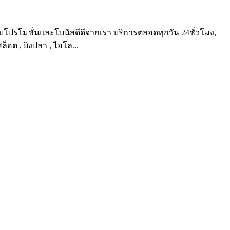
ับโปรโมชั่นและโบนัสดีดีจากเรา บริการตลอดทุกวัน 24ชั่วโมง,
อต , ยิงปลา , ไฮโล...